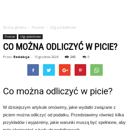
Strona główna
Finanse
Ulgi podatkowe
Finanse
Ulgi podatkowe
CO MOŻNA ODLICZYĆ W PICIE?
Przez
Redakcja
-
13 grudnia 2024
245
0
Co można odliczyć w picie?
W dzisiejszym artykule omówimy, jakie wydatki związane z
piciem można odliczyć od podatku. Przedstawimy również kilka
przykładów i wyjaśnimy, jakie warunki muszą być spełnione, aby
móc skorzystać z tych ulg podatkowych.