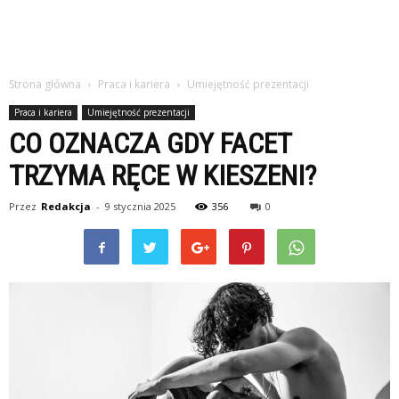
Strona główna
Praca i kariera
Umiejętność prezentacji
Praca i kariera
Umiejętność prezentacji
CO OZNACZA GDY FACET
TRZYMA RĘCE W KIESZENI?
Przez
Redakcja
-
9 stycznia 2025
356
0