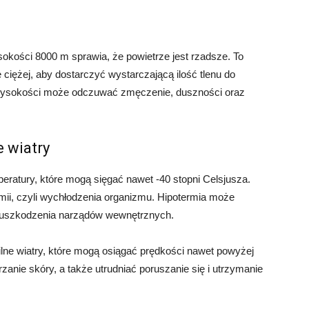
sokości 8000 m sprawia, że powietrze jest rzadsze. To
iężej, aby dostarczyć wystarczającą ilość tlenu do
j wysokości może odczuwać zmęczenie, duszności oraz
e wiatry
ratury, które mogą sięgać nawet -40 stopni Celsjusza.
ii, czyli wychłodzenia organizmu. Hipotermia może
 uszkodzenia narządów wewnętrznych.
ilne wiatry, które mogą osiągać prędkości nawet powyżej
nie skóry, a także utrudniać poruszanie się i utrzymanie