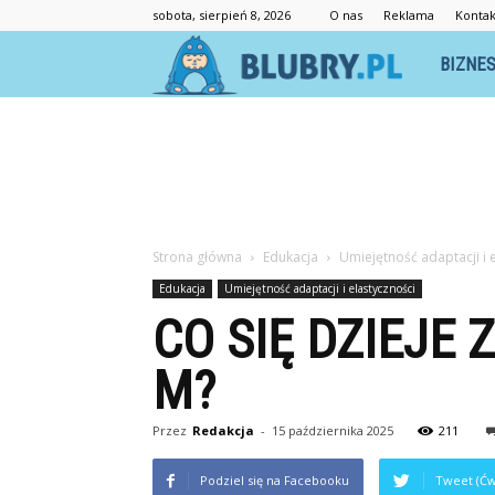
sobota, sierpień 8, 2026
O nas
Reklama
Kontak
Blubry.pl
BIZNE
Strona główna
Edukacja
Umiejętność adaptacji i 
Edukacja
Umiejętność adaptacji i elastyczności
CO SIĘ DZIEJE
M?
Przez
Redakcja
-
15 października 2025
211
Podziel się na Facebooku
Tweet (Ćw