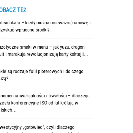
OBACZ TEŻ
olisolokata – kiedy można unieważnić umowę i
dzyskać wpłacone środki?
gzotyczne smaki w menu – jak yuzu, dragon
uit i marakuja rewolucjonizują karty koktajli...
kie są rodzaje folii ploterowych i do czego
użą?
enomen uniwersalności i trwałości – dlaczego
zesła konferencyjne ISO od lat królują w
lskich...
westycyjny „gotowiec”, czyli dlaczego