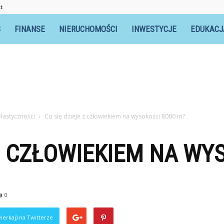
t
S
FINANSE
NIERUCHOMOŚCI
INWESTYCJE
EDUKACJ
elastyczności
Co się dzieje z człowiekiem na wysokości 8000 m?
 Z CZŁOWIEKIEM NA WY
0
ierkaj) na Twitterze