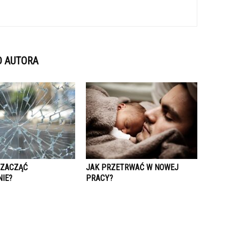
D AUTORA
 ZACZĄĆ
JAK PRZETRWAĆ W NOWEJ
IE?
PRACY?