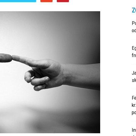
Z
P
o
E
fr
Ja
sł
F
kr
po
In