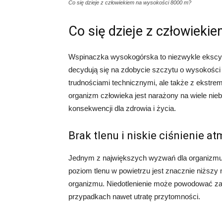
Co się dzieje z człowiekiem na wysokości 8000 m?
Co się dzieje z człowiek
Wspinaczka wysokogórska to niezwykle ekscytu
decydują się na zdobycie szczytu o wysokości 
trudnościami technicznymi, ale także z ekstr
organizm człowieka jest narażony na wiele ni
konsekwencji dla zdrowia i życia.
Brak tlenu i niskie ciśnienie a
Jednym z największych wyzwań dla organizmu n
poziom tlenu w powietrzu jest znacznie niższy 
organizmu. Niedotlenienie może powodować zaw
przypadkach nawet utratę przytomności.