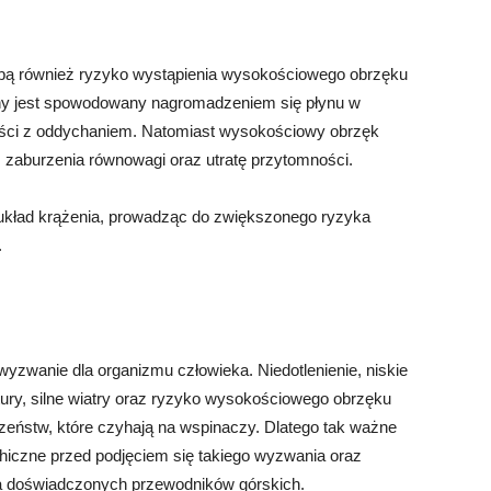
bą również ryzyko wystąpienia wysokościowego obrzęku
ny jest spowodowany nagromadzeniem się płynu w
ości z oddychaniem. Natomiast wysokościowy obrzęk
zaburzenia równowagi oraz utratę przytomności.
ład krążenia, prowadząc do zwiększonego ryzyka
.
wanie dla organizmu człowieka. Niedotlenienie, niskie
ury, silne wiatry oraz ryzyko wysokościowego obrzęku
czeństw, które czyhają na wspinaczy. Dlatego tak ważne
chiczne przed podjęciem się takiego wyzwania oraz
ia doświadczonych przewodników górskich.