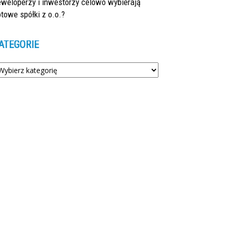
eweloperzy i inwestorzy celowo wybierają
towe spółki z o.o.?
ATEGORIE
tegorie