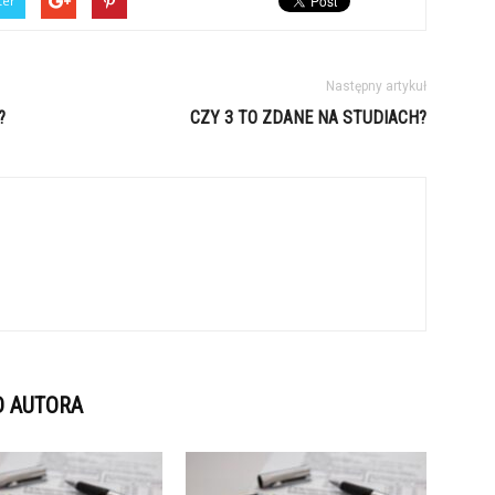
ter
Następny artykuł
?
CZY 3 TO ZDANE NA STUDIACH?
D AUTORA