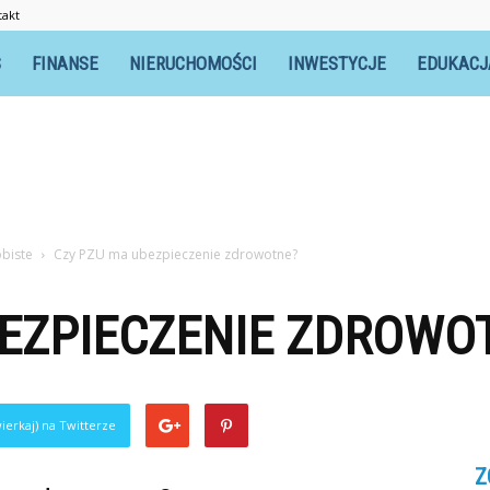
takt
S
FINANSE
NIERUCHOMOŚCI
INWESTYCJE
EDUKACJ
biste
Czy PZU ma ubezpieczenie zdrowotne?
BEZPIECZENIE ZDROWO
ierkaj) na Twitterze
Z