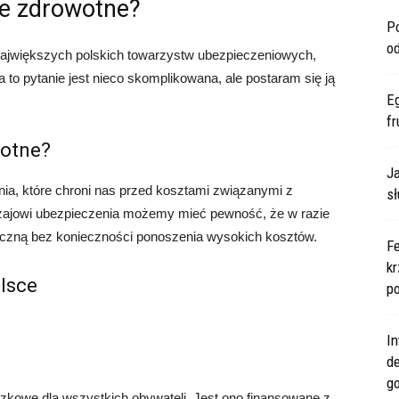
e zdrowotne?
P
o
 największych polskich towarzystw ubezpieczeniowych,
to pytanie jest nieco skomplikowana, ale postaram się ją
E
fr
wotne?
Ja
ia, które chroni nas przed kosztami związanymi z
sł
dzajowi ubezpieczenia możemy mieć pewność, że w razie
czną bez konieczności ponoszenia wysokich kosztów.
F
kr
lsce
po
In
d
go
zkowe dla wszystkich obywateli. Jest ono finansowane z