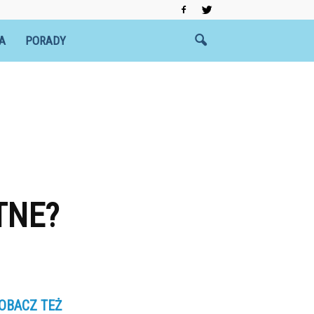
A
PORADY
TNE?
OBACZ TEŻ