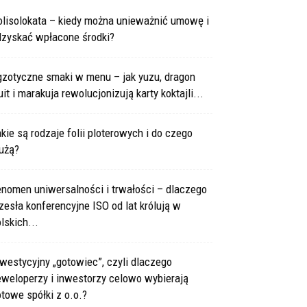
olisolokata – kiedy można unieważnić umowę i
dzyskać wpłacone środki?
gzotyczne smaki w menu – jak yuzu, dragon
uit i marakuja rewolucjonizują karty koktajli...
kie są rodzaje folii ploterowych i do czego
użą?
enomen uniwersalności i trwałości – dlaczego
zesła konferencyjne ISO od lat królują w
lskich...
westycyjny „gotowiec”, czyli dlaczego
eweloperzy i inwestorzy celowo wybierają
towe spółki z o.o.?