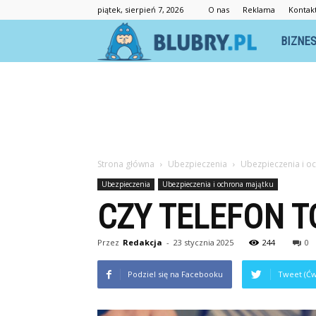
piątek, sierpień 7, 2026
O nas
Reklama
Kontak
Blubry.pl
BIZNE
Strona główna
Ubezpieczenia
Ubezpieczenia i o
Ubezpieczenia
Ubezpieczenia i ochrona majątku
CZY TELEFON T
Przez
Redakcja
-
23 stycznia 2025
244
0
Podziel się na Facebooku
Tweet (Ćw