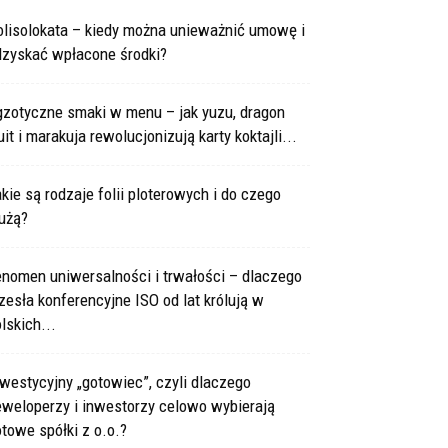
olisolokata – kiedy można unieważnić umowę i
dzyskać wpłacone środki?
gzotyczne smaki w menu – jak yuzu, dragon
uit i marakuja rewolucjonizują karty koktajli...
kie są rodzaje folii ploterowych i do czego
użą?
enomen uniwersalności i trwałości – dlaczego
zesła konferencyjne ISO od lat królują w
lskich...
westycyjny „gotowiec”, czyli dlaczego
eweloperzy i inwestorzy celowo wybierają
towe spółki z o.o.?