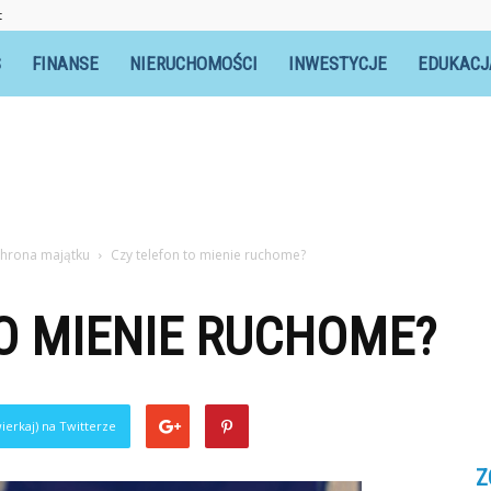
t
S
FINANSE
NIERUCHOMOŚCI
INWESTYCJE
EDUKACJ
chrona majątku
Czy telefon to mienie ruchome?
O MIENIE RUCHOME?
ierkaj) na Twitterze
Z