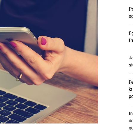
P
o
E
fr
Ja
sł
F
kr
po
In
d
go