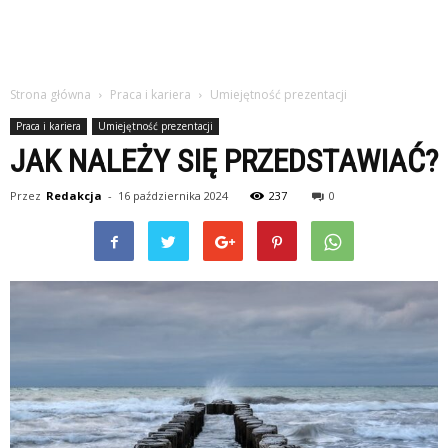
Strona główna
Praca i kariera
Umiejętność prezentacji
Praca i kariera
Umiejętność prezentacji
JAK NALEŻY SIĘ PRZEDSTAWIAĆ?
Przez
Redakcja
-
16 października 2024
237
0