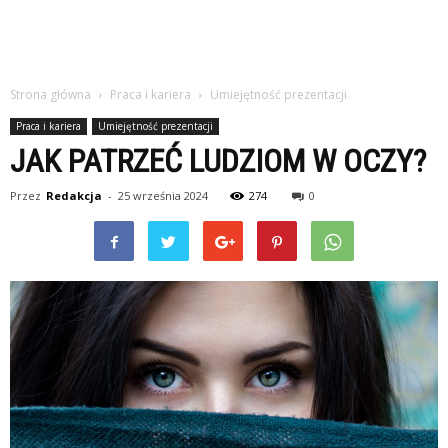
Strona główna
Praca i kariera
Umiejętność prezentacji
Praca i kariera
Umiejętność prezentacji
JAK PATRZEĆ LUDZIOM W OCZY?
Przez
Redakcja
-
25 września 2024
274
0