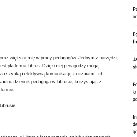
?
P
o
E
fr
oraz większą rolę w pracy pedagogów. Jednym z narzędzi,
Ja
jest platforma Librus. Dzięki niej pedagodzy mogą
sł
wia szybką i efektywną komunikację z uczniami i ich
wadzić dziennik pedagoga w Librusie, korzystając z
F
tformie.
kr
po
Librusie
In
d
go