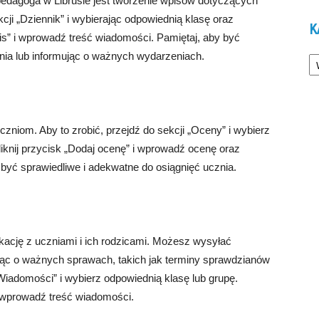
edagoga w Librusie jest tworzenie wpisów dotyczących
ji „Dziennik” i wybierając odpowiednią klasę oraz
K
pis” i wprowadź treść wiadomości. Pamiętaj, aby być
Ka
nia lub informując o ważnych wydarzeniach.
zniom. Aby to zrobić, przejdź do sekcji „Oceny” i wybierz
liknij przycisk „Dodaj ocenę” i wprowadź ocenę oraz
być sprawiedliwe i adekwatne do osiągnięć ucznia.
kację z uczniami i ich rodzicami. Możesz wysyłać
jąc o ważnych sprawach, takich jak terminy sprawdzianów
„Wiadomości” i wybierz odpowiednią klasę lub grupę.
i wprowadź treść wiadomości.