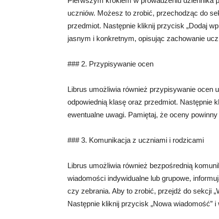
Pierwszym krokiem w prowadzeniu dziennika p
uczniów. Możesz to zrobić, przechodząc do sekc
przedmiot. Następnie kliknij przycisk „Dodaj w
jasnym i konkretnym, opisując zachowanie ucz
### 2. Przypisywanie ocen
Librus umożliwia również przypisywanie ocen uc
odpowiednią klasę oraz przedmiot. Następnie k
ewentualne uwagi. Pamiętaj, że oceny powinny 
### 3. Komunikacja z uczniami i rodzicami
Librus umożliwia również bezpośrednią komuni
wiadomości indywidualne lub grupowe, informu
czy zebrania. Aby to zrobić, przejdź do sekcji 
Następnie kliknij przycisk „Nowa wiadomość” 