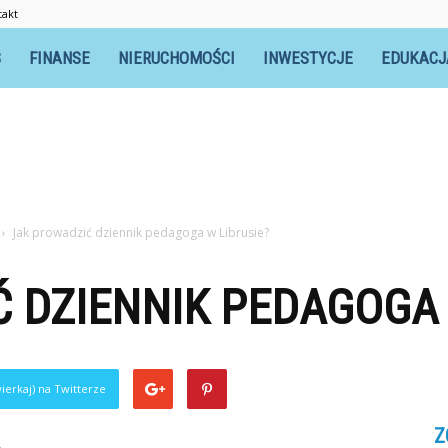
takt
S
FINANSE
NIERUCHOMOŚCI
INWESTYCJE
EDUKACJ
Jak prowadzić dziennik pedagoga w Librusie?
 DZIENNIK PEDAGOGA 
ierkaj) na Twitterze
Z