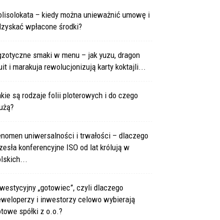
olisolokata – kiedy można unieważnić umowę i
dzyskać wpłacone środki?
gzotyczne smaki w menu – jak yuzu, dragon
uit i marakuja rewolucjonizują karty koktajli...
kie są rodzaje folii ploterowych i do czego
użą?
enomen uniwersalności i trwałości – dlaczego
zesła konferencyjne ISO od lat królują w
lskich...
westycyjny „gotowiec”, czyli dlaczego
eweloperzy i inwestorzy celowo wybierają
towe spółki z o.o.?