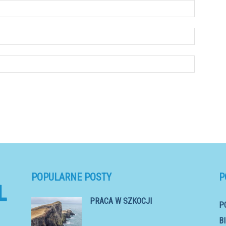
POPULARNE POSTY
P
PRACA W SZKOCJI
P
B