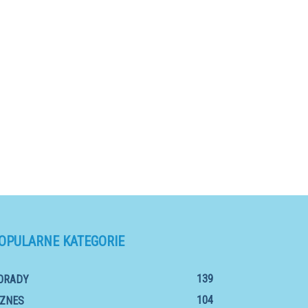
OPULARNE KATEGORIE
139
ORADY
104
IZNES