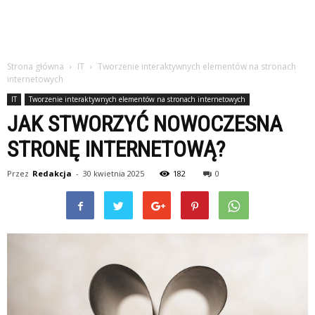
Strona główna
IT
Tworzenie interaktywnych elementów na stronach
internetowych
IT
Tworzenie interaktywnych elementów na stronach internetowych
JAK STWORZYĆ NOWOCZESNA
STRONĘ INTERNETOWĄ?
Przez
Redakcja
-
30 kwietnia 2025
182
0