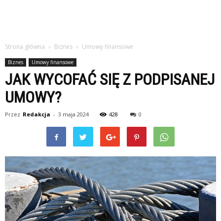
Strona główna
Biznes
Umowy finansowe
Biznes
Umowy finansowe
JAK WYCOFAĆ SIĘ Z PODPISANEJ
UMOWY?
Przez
Redakcja
-
3 maja 2024
428
0