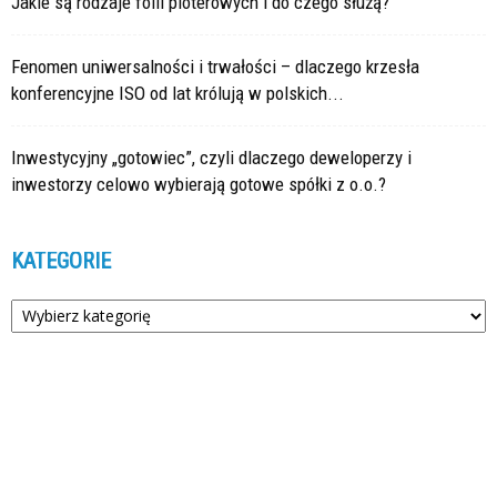
Jakie są rodzaje folii ploterowych i do czego służą?
Fenomen uniwersalności i trwałości – dlaczego krzesła
konferencyjne ISO od lat królują w polskich...
Inwestycyjny „gotowiec”, czyli dlaczego deweloperzy i
inwestorzy celowo wybierają gotowe spółki z o.o.?
KATEGORIE
Kategorie