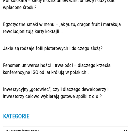
Polisolokata – kiedy można unieważnić umowę i odzyskać
wpłacone środki?
Egzotyczne smaki w menu – jak yuzu, dragon fruit i marakuja
rewolucjonizują karty koktajli...
Jakie są rodzaje folii ploterowych i do czego służą?
Fenomen uniwersalności i trwałości – dlaczego krzesła
konferencyjne ISO od lat królują w polskich...
Inwestycyjny „gotowiec”, czyli dlaczego deweloperzy i
inwestorzy celowo wybierają gotowe spółki z o.o.?
KATEGORIE
Kategorie