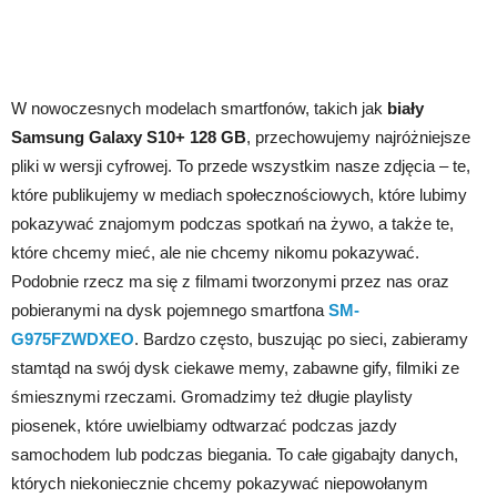
W nowoczesnych modelach smartfonów, takich jak
biały
Samsung Galaxy S10+ 128 GB
,
przechowujemy najróżniejsze
pliki w wersji cyfrowej. To przede wszystkim nasze zdjęcia – te,
które publikujemy w mediach społecznościowych, które lubimy
pokazywać znajomym podczas spotkań na żywo, a także te,
które chcemy mieć, ale nie chcemy nikomu pokazywać.
Podobnie rzecz ma się z filmami tworzonymi przez nas oraz
pobieranymi na dysk pojemnego smartfona
SM-
G975FZWDXEO
. Bardzo często, buszując po sieci, zabieramy
stamtąd na swój dysk ciekawe memy, zabawne gify, filmiki ze
śmiesznymi rzeczami. Gromadzimy też długie playlisty
piosenek, które uwielbiamy odtwarzać podczas jazdy
samochodem lub podczas biegania. To całe gigabajty danych,
których niekoniecznie chcemy pokazywać niepowołanym