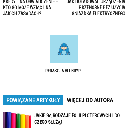
KREDYT NA OŚWIADCZENIE –
JAK DOŁADOWAĆ URZĄDZENIA
KTO GO MOŻE WZIĄĆ I NA
PRZENOŚNE BEZ UŻYCIA
JAKICH ZASADACH?
GNIAZDKA ELEKTRYCZNEGO
REDAKCJA BLUBRY.PL
POWIĄZANE ARTYKUŁY
WIĘCEJ OD AUTORA
JAKIE SĄ RODZAJE FOLII PLOTEROWYCH I DO
CZEGO SŁUŻĄ?