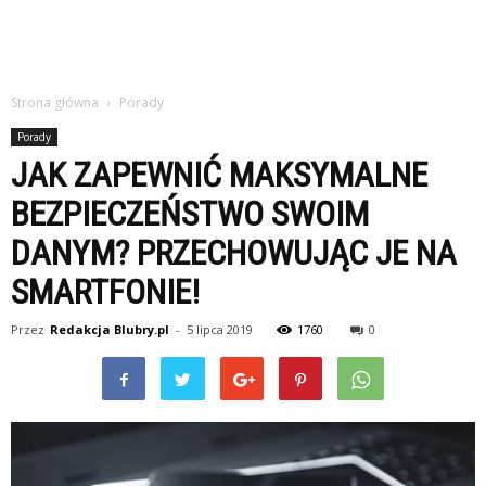
Strona główna
Porady
Porady
JAK ZAPEWNIĆ MAKSYMALNE
BEZPIECZEŃSTWO SWOIM
DANYM? PRZECHOWUJĄC JE NA
SMARTFONIE!
Przez
Redakcja Blubry.pl
-
5 lipca 2019
1760
0