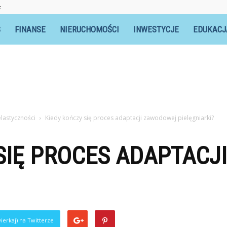
t
S
FINANSE
NIERUCHOMOŚCI
INWESTYCJE
EDUKACJ
elastyczności
Kiedy kończy się proces adaptacji zawodowej pielęgniarki?
 SIĘ PROCES ADAPTAC
ierkaj) na Twitterze