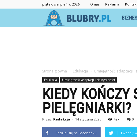
piątek, sierpień 7, 2026
O nas
Reklama
Kontak
Blubry.pl
BIZNE
Strona główna
Edukacja
Umiejętność adaptacji i 
Edukacja
Umiejętność adaptacji i elastyczności
KIEDY KOŃCZY
PIELĘGNIARKI?
Przez
Redakcja
-
14 stycznia 2025
427
0
Podziel się na Facebooku
Tweet (Ćw