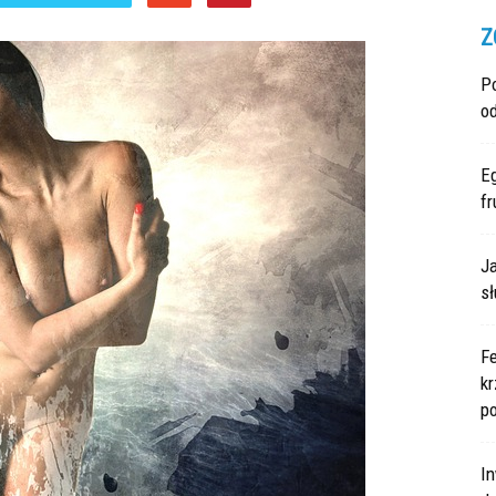
Z
P
o
E
fr
Ja
sł
F
kr
po
In