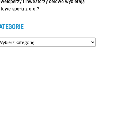
eweloperzy i inwestorzy celowo wybierają
towe spółki z o.o.?
ATEGORIE
tegorie