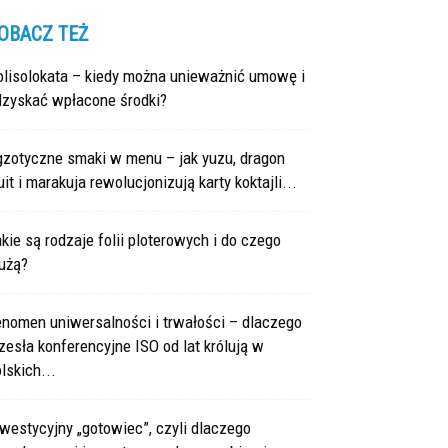
OBACZ TEŻ
olisolokata – kiedy można unieważnić umowę i
dzyskać wpłacone środki?
gzotyczne smaki w menu – jak yuzu, dragon
uit i marakuja rewolucjonizują karty koktajli...
kie są rodzaje folii ploterowych i do czego
użą?
enomen uniwersalności i trwałości – dlaczego
zesła konferencyjne ISO od lat królują w
lskich...
westycyjny „gotowiec”, czyli dlaczego