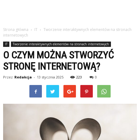
Strona główna
IT
Tworzenie interaktywnych elementów na stronach
internetowych
IT
Tworzenie interaktywnych elementów na stronach internetowych
O CZYM MOŻNA STWORZYĆ
STRONĘ INTERNETOWĄ?
Przez
Redakcja
-
13 stycznia 2025
223
0