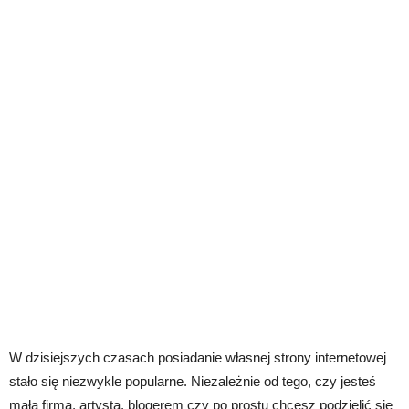
W dzisiejszych czasach posiadanie własnej strony internetowej
stało się niezwykle popularne. Niezależnie od tego, czy jesteś
małą firmą, artystą, blogerem czy po prostu chcesz podzielić się