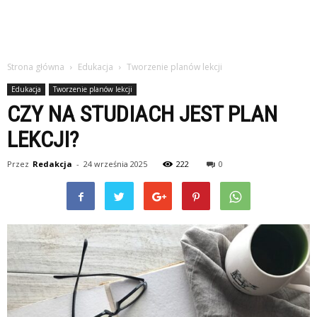
Strona główna
Edukacja
Tworzenie planów lekcji
Edukacja
Tworzenie planów lekcji
CZY NA STUDIACH JEST PLAN
LEKCJI?
Przez
Redakcja
-
24 września 2025
222
0