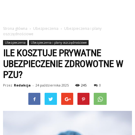
Strona główna
Ubezpieczenia
Ubezpieczenia i plany
oszczędnościowe
Ubezpieczenia
Ubezpieczenia i plany oszczędnościowe
ILE KOSZTUJE PRYWATNE
UBEZPIECZENIE ZDROWOTNE W
PZU?
Przez
Redakcja
-
24 października 2025
245
0